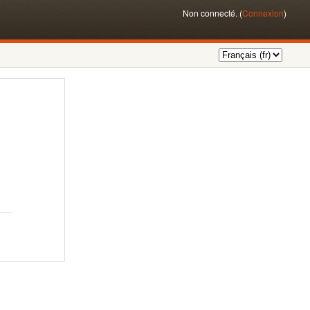
Non connecté. (
Connexion
)