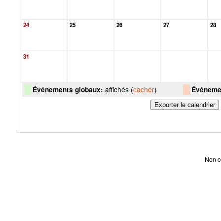
24
25
26
27
28
31
affichés (
cacher
)
Événements globaux:
Événemen
Non c